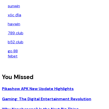
sunwin
xóc đĩa
haywin
789 club
b52 club
go 88
febet
You Missed
Pikashow APK New Update Highlights
Gaming: The Digital Entertainment Revolution